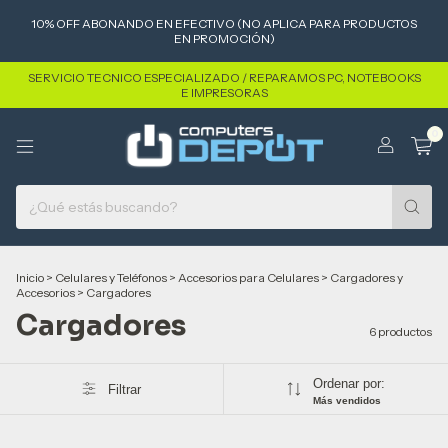
10% OFF ABONANDO EN EFECTIVO (NO APLICA PARA PRODUCTOS
EN PROMOCIÓN)
SERVICIO TECNICO ESPECIALIZADO / REPARAMOS PC, NOTEBOOKS
E IMPRESORAS
0
Inicio
>
Celulares y Teléfonos
>
Accesorios para Celulares
>
Cargadores y
Accesorios
>
Cargadores
Cargadores
6 productos
Ordenar por:
Filtrar
Más vendidos