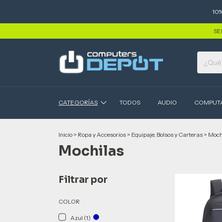
10
SE
CATEGORÍAS
TODOS
AUDIO
COMPUT
Inicio
>
Ropa y Accesorios
>
Equipaje, Bolsos y Carteras
>
Moch
Mochilas
Filtrar por
COLOR
Azul (1)