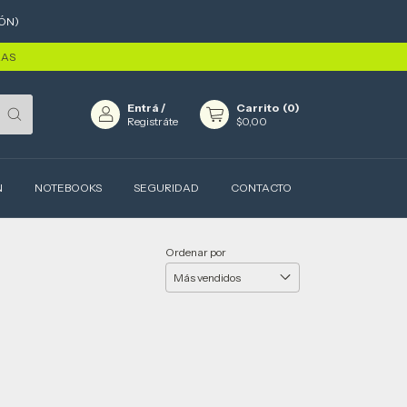
ÓN)
RAS
Entrá
/
Carrito
(
0
)
Registráte
$0,00
N
NOTEBOOKS
SEGURIDAD
CONTACTO
Ordenar por