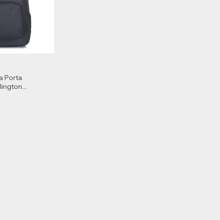
a Porta
lington
01