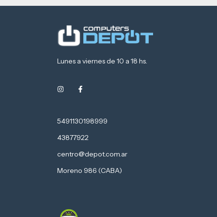
Lunes a viernes de 10 a 18 hs.
5491130198999
43877922
centro@depot.com.ar
Moreno 986 (CABA)