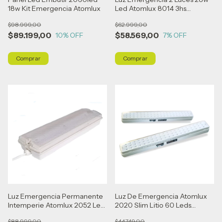
18w Kit Emergencia Atomlux
Led Atomlux 8014 3hs
Autonomia Blanco
$98.999,00
$62.999,00
$89.199,00
$58.569,00
10
% OFF
7
% OFF
Luz Emergencia Permanente
Luz De Emergencia Atomlux
Intemperie Atomlux 2052 Led
2020 Slim Litio 60 Leds
Blanco
Garantia Blanco
$88.999,00
$44.749,00