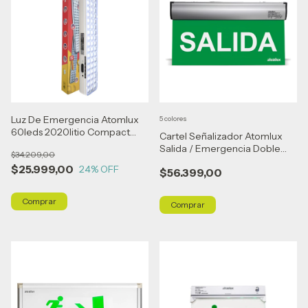
Luz De Emergencia Atomlux
5 colores
60leds 2020litio Compact
Cartel Señalizador Atomlux
6/3hs Blanco
Salida / Emergencia Doble
$34.209,00
Faz
$25.999,00
24
% OFF
$56.399,00
Comprar