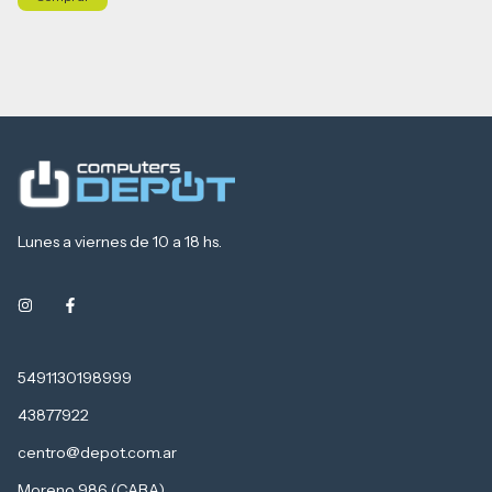
Lunes a viernes de 10 a 18 hs.
5491130198999
43877922
centro@depot.com.ar
Moreno 986 (CABA)