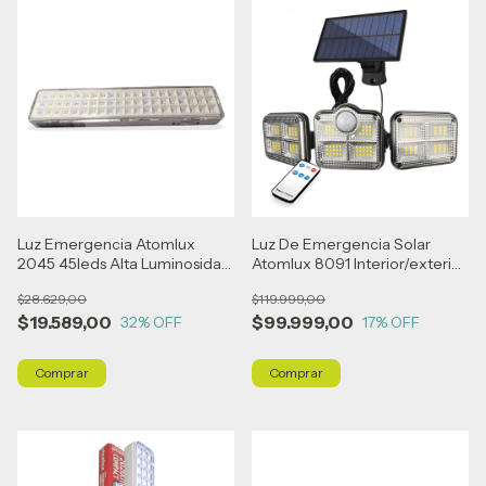
Luz Emergencia Atomlux
Luz De Emergencia Solar
2045 45leds Alta Luminosidad
Atomlux 8091 Interior/exterior
Compact Blanco
Blanco
$28.629,00
$119.999,00
$19.589,00
$99.999,00
32
% OFF
17
% OFF