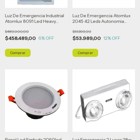
Luz De Emergencia Industrial
Luz De Emergencia Atomlux
Atomlux 8091 Led Heavy
2045 42 Leds Autonomia
180w Gris
14/30hs Blanco
$489.000,00
$61.399,00
$458.489,00
$53.989,00
6
% OFF
12
% OFF
Panel Led Embutir 2060led
Luz Emergencia 2 Luces 28w