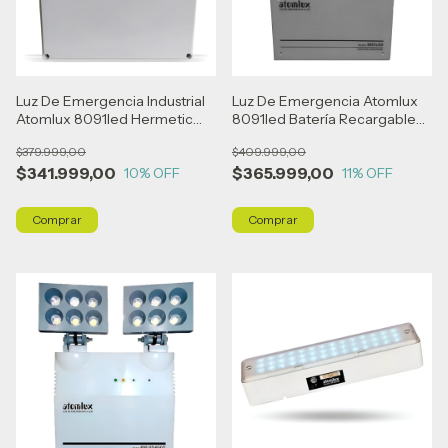
Luz De Emergencia Industrial
Luz De Emergencia Atomlux
Atomlux 8091led Hermetic
8091led Batería Recargable
Led Blanco
30 w Gris
$379.999,00
$409.999,00
$341.999,00
$365.999,00
10
% OFF
11
% OFF