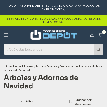
10% OFF ABONANDO EN EFECTIVO (NO APLICA PARA PRODUCTOS
EN PROMOCIÓN)
SERVICIO TECNICO ESPECIALIZADO / REPARAMOS PC, NOTEBOOKS
E IMPRESORAS
0
Inicio
>
Hogar, Muebles y Jardín
>
Adornos y Decoración del Hogar
>
Árboles y
Adornos de Navidad
Árboles y Adornos de
Navidad
Ordenar por:
Filtrar
Más vendidos