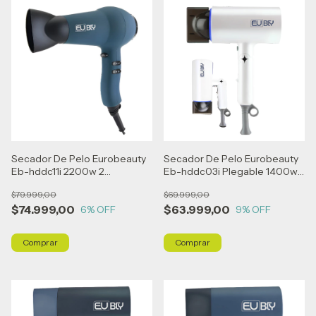
Secador De Pelo Eurobeauty
Secador De Pelo Eurobeauty
Eb-hddc11i 2200w 2
Eb-hddc03i Plegable 1400w
Velocidades - Azul
3 Veloc - Blanco
$79.999,00
$69.999,00
$74.999,00
$63.999,00
6
% OFF
9
% OFF