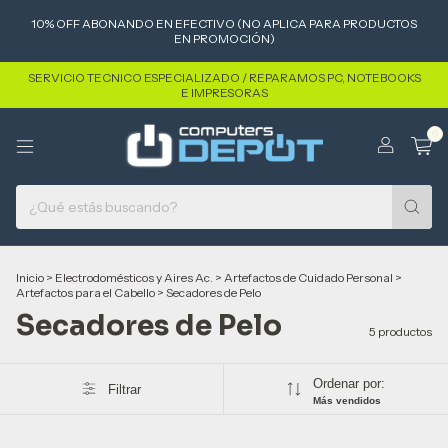
10% OFF ABONANDO EN EFECTIVO (NO APLICA PARA PRODUCTOS
EN PROMOCIÓN)
SERVICIO TECNICO ESPECIALIZADO / REPARAMOS PC, NOTEBOOKS
E IMPRESORAS
0
Inicio
>
Electrodomésticos y Aires Ac.
>
Artefactos de Cuidado Personal
>
Artefactos para el Cabello
>
Secadores de Pelo
Secadores de Pelo
5 productos
Ordenar por:
Filtrar
Más vendidos