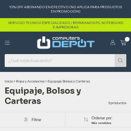
10% OFF ABONANDO EN EFECTIVO (NO APLICA PARA PRODUCTOS
EN PROMOCIÓN)
SERVICIO TECNICO ESPECIALIZADO / REPARAMOS PC, NOTEBOOKS
E IMPRESORAS
0
Inicio
>
Ropa y Accesorios
>
Equipaje, Bolsos y Carteras
Equipaje, Bolsos y
Carteras
3 productos
Ordenar por:
Filtrar
Más vendidos