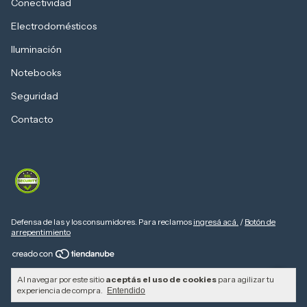
Conectividad
Electrodomésticos
Iluminación
Notebooks
Seguridad
Contacto
Defensa de las y los consumidores. Para reclamos
ingresá acá.
/
Botón de
arrepentimiento
Copyright Computers Depot - 20310103730 - 2026. Todos los derechos
Al navegar por este sitio
aceptás el uso de cookies
para agilizar tu
reservados.
experiencia de compra.
Entendido