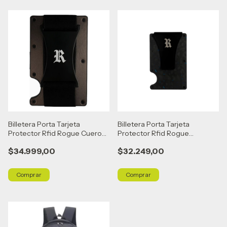
Billetera Porta Tarjeta
Billetera Porta Tarjeta
Protector Rfid Rogue Cuero
Protector Rfid Rogue
Negro Negro
Carbono Premium Necro Con
$34.999,00
$32.249,00
Azul No Tiene