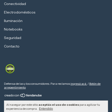
Conectividad
Electrodomésticos
Iluminación
Notebooks
Seguridad
Contacto
Defensa de las y los consumidores. Para reclamos
ingresá acá.
/
Botón de
arrepentimiento
Copyright Computers Depot - 20310103730 - 2026. Todos los derechos
Al navegar por este sitio
aceptás el uso de cookies
para agilizar tu
reservados.
experiencia de compra.
Entendido