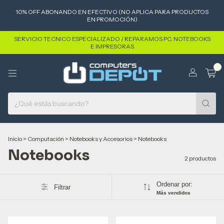
10% OFF ABONANDO EN EFECTIVO (NO APLICA PARA PRODUCTOS
EN PROMOCIÓN)
SERVICIO TECNICO ESPECIALIZADO / REPARAMOS PC, NOTEBOOKS
E IMPRESORAS
0
Inicio
>
Computación
>
Notebooks y Accesorios
>
Notebooks
Notebooks
2 productos
Ordenar por:
Filtrar
Más vendidos