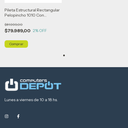
Pileta Estructural Rectangular
Pelopincho 1010 Con
Capacidad De 500 Litros
$81.999,00
1.55x1.07 M Azul Mosaico
$79.989,00
2
% OFF
Lunes a viernes de 10 a 18 hs.