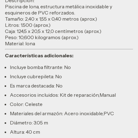
Descripcion:
Piscina de lona, estructura metálica inoxidable y
esquineros de PVC reforzados.
Tamaño: 2,40 x 1,55 x 0,40 metros (aprox.)
Litros: 1.500 (aprox.)
Caja: 124,5 x 20,5 x 12,0 centímetros (aprox.)
Peso: 10,600 kilogramos (aprox.)
Material: lona
Características adicionales:
Incluye bomba filtrante: No
Incluye cubrepileta: No
Es marca destacada: No
Accesorios incluidos: Kit de reparación,Manual
Color: Celeste
Materiales del armazón: Acero inoxidable,PVC
Diámetro: 3.05 m
Altura: 40 cm