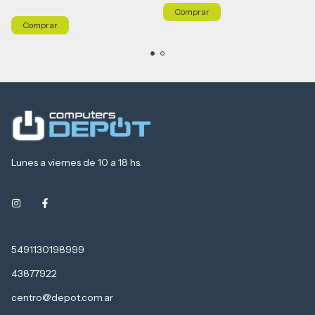
Lunes a viernes de 10 a 18 hs.
5491130198999
43877922
centro@depot.com.ar