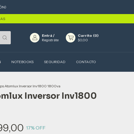
ÓN)
RAS
Entrá
/
Carrito
(
0
)
Registráte
$0,00
N
NOTEBOOKS
SEGURIDAD
CONTACTO
ps Atomlux Inversor Inv1800 1800va
mlux Inversor Inv1800
99,00
17
% OFF