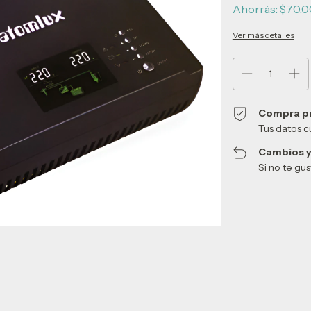
Ahorrás:
$70.0
Ver más detalles
Compra p
Tus datos c
Cambios y
Si no te gu