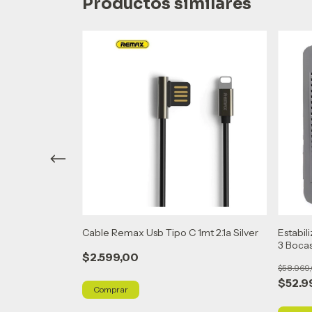
Productos similares
R1000@ Va 6
Cable Remax Usb Tipo C 1mt 2.1a Silver
Estabil
 Blanco
3 Bocas
$2.599,00
$58.969
$52.9