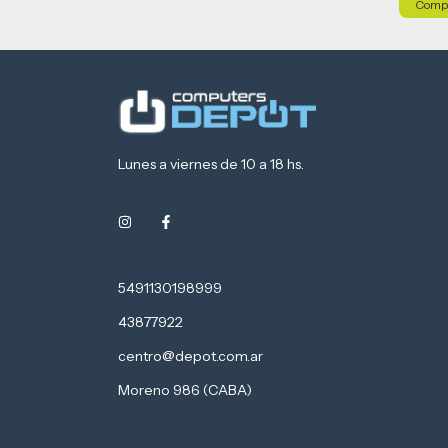
Lunes a viernes de 10 a 18 hs.
5491130198999
43877922
centro@depot.com.ar
Moreno 986 (CABA)