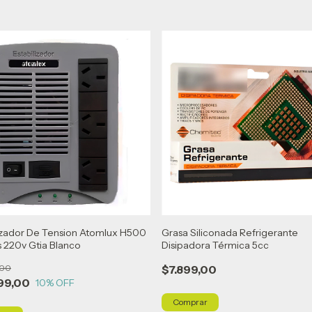
izador De Tension Atomlux H500
Grasa Siliconada Refrigerante
 220v Gtia Blanco
Disipadora Térmica 5cc
,00
$7.899,00
99,00
10
% OFF