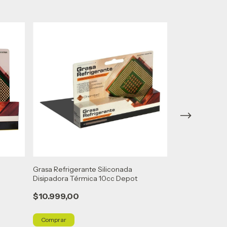
Grasa Refrigerante Siliconada
Estabilizador 
Disipadora Térmica 10cc Depot
Salidas 220 Gar
$10.999,00
$61.989,00
$59.850,00