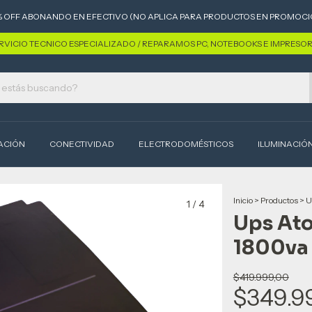
% OFF ABONANDO EN EFECTIVO (NO APLICA PARA PRODUCTOS EN PROMOCI
RVICIO TECNICO ESPECIALIZADO / REPARAMOS PC, NOTEBOOKS E IMPRESO
ACIÓN
CONECTIVIDAD
ELECTRODOMÉSTICOS
ILUMINACIÓ
Inicio
>
Productos
>
U
1
/
4
Ups Ato
1800va
$419.999,00
$349.9